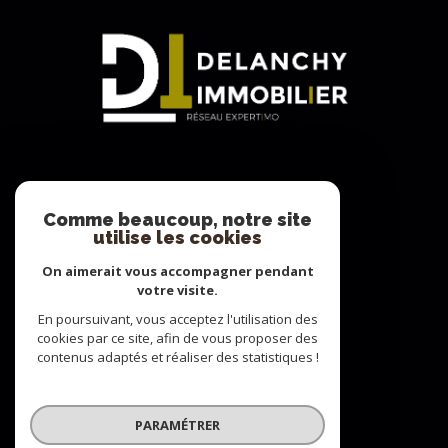
Adhérents
Comme beaucoup, notre site
utilise les cookies
On aimerait vous accompagner pendant
votre visite.
En poursuivant, vous acceptez l'utilisation des
cookies par ce site, afin de vous proposer des
contenus adaptés et réaliser des statistiques !
© 2022
Tous droits réservés
PARAMÉTRER
Traduction powered by Google