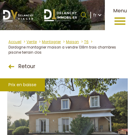
Langue
Menu
Langue
fr
0
Accueil
fr
Accueil
Vente
Montagrier
Maison
T6
Dordogne montagrier maison a vendre 138m trois chambres
piscine terrain clos
Retour
Prix en baisse