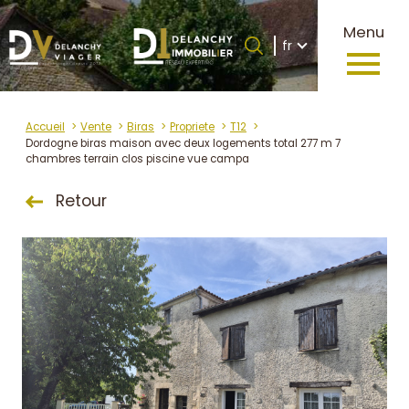
Langue
Menu
Langue
fr
0
Accueil
fr
Accueil
Vente
Biras
Propriete
T12
Dordogne biras maison avec deux logements total 277 m 7
chambres terrain clos piscine vue campa
Retour