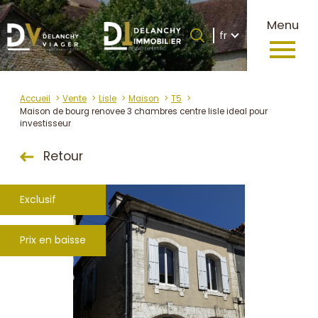
Langue
Menu
Langue
fr
0
Accueil
fr
Accueil
Vente
Lisle
Maison
T5
Maison de bourg renovee 3 chambres centre lisle ideal pour
investisseur
Retour
Exclusif
Prix en baisse