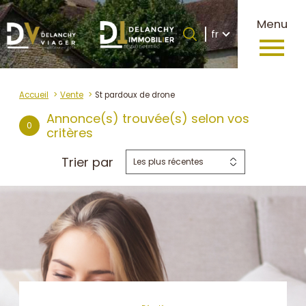
Langue
Menu
Langue
fr
0
Accueil
fr
Accueil
Vente
St pardoux de drone
Annonce(s) trouvée(s) selon vos
0
critères
Trier par
Les plus récentes